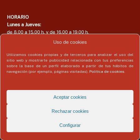
HORARIO
Lunes a Jueves:
de 8.00 a 15.00 h. y de 16.00 a 19.00 h.
Viernes:
Uso de cookies
de 8.00 a 15.00 h.
Utilizamos cookies propias y de terceros para analizar el uso del
sitio web y mostrarte publicidad relacionada con tus preferencias
sobre la base de un perfil elaborado a partir de tus hábitos de
navegación (por ejemplo, páginas visitadas).
Política de cookies
.
Área del Colegiado
Acceder
Aceptar cookies
Rechazar cookies
Configurar
Copyright © 2026
Colegio Profesional de Economistas de Málaga
Todos
los derechos reservados. Tema:
Flash
de ThemeGrill. Funciona con
WordPress