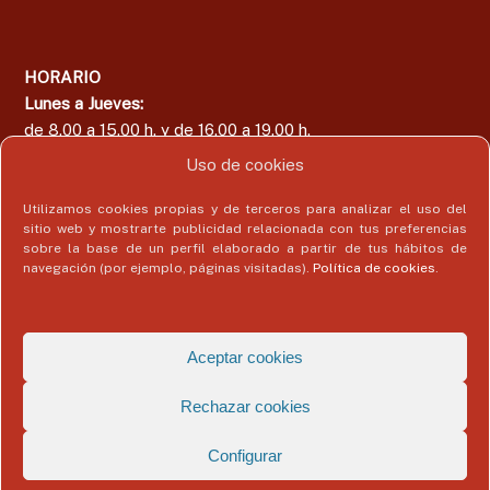
HORARIO
Lunes a Jueves:
de 8.00 a 15.00 h. y de 16.00 a 19.00 h.
Viernes:
Uso de cookies
de 8.00 a 15.00 h.
Utilizamos cookies propias y de terceros para analizar el uso del
sitio web y mostrarte publicidad relacionada con tus preferencias
sobre la base de un perfil elaborado a partir de tus hábitos de
navegación (por ejemplo, páginas visitadas).
Política de cookies
.
Área del Colegiado
Acceder
Aceptar cookies
Rechazar cookies
Configurar
Copyright © 2026
Colegio Profesional de Economistas de Málaga
Todos
los derechos reservados. Tema:
Flash
de ThemeGrill. Funciona con