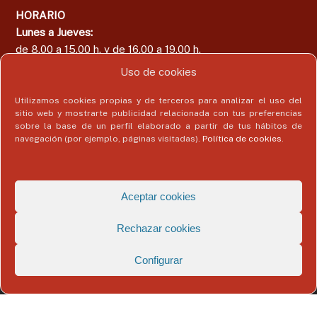
HORARIO
Lunes a Jueves:
de 8.00 a 15.00 h. y de 16.00 a 19.00 h.
Viernes:
Uso de cookies
de 8.00 a 15.00 h.
Utilizamos cookies propias y de terceros para analizar el uso del
sitio web y mostrarte publicidad relacionada con tus preferencias
sobre la base de un perfil elaborado a partir de tus hábitos de
navegación (por ejemplo, páginas visitadas).
Política de cookies
.
Área del Colegiado
Acceder
Aceptar cookies
Rechazar cookies
Configurar
Copyright © 2026
Colegio Profesional de Economistas de Málaga
Todos
los derechos reservados. Tema:
Flash
de ThemeGrill. Funciona con
WordPress
Aviso Legal
Politica de Privacidad
Política de Cookies