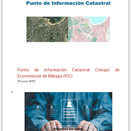
g
a
Punto de Información Catastral Colegio de
Economistas de Málaga (PIC)
25 junio, 2025