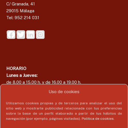
C/ Granada, 41
29015 Málaga
Tel: 952 214 031
HORARIO
Lunes a Jueves:
de 8.00 a 15.00 h. y de 16.00 a 19.00 h.
Viernes:
Uso de cookies
de 8.00 a 15.00 h.
Utilizamos cookies propias y de terceros para analizar el uso del
sitio web y mostrarte publicidad relacionada con tus preferencias
sobre la base de un perfil elaborado a partir de tus hábitos de
navegación (por ejemplo, páginas visitadas).
Política de cookies
.
Área del Colegiado