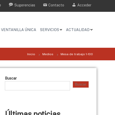
e
Sugerencias
Contacto
Acceder
VENTANILLA ÚNICA
SERVICIOS
ACTUALIDAD
Inicio
Medios
Mesa de trabajo 1-100
Buscar
Buscar
Últimas noticias