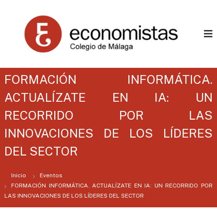
C
C
o
o
l
l
e
e
g
i
g
o
i
P
FORMACIÓN INFORMÁTICA.
o
r
o
ACTUALÍZATE EN IA: UN
P
f
r
e
RECORRIDO POR LAS
o
s
i
INNOVACIONES DE LOS LÍDERES
f
o
e
n
DEL SECTOR
s
a
l
i
d
Inicio
Eventos
o
e
FORMACIÓN INFORMÁTICA. ACTUALÍZATE EN IA: UN RECORRIDO POR
n
E
LAS INNOVACIONES DE LOS LÍDERES DEL SECTOR
c
a
o
l
n