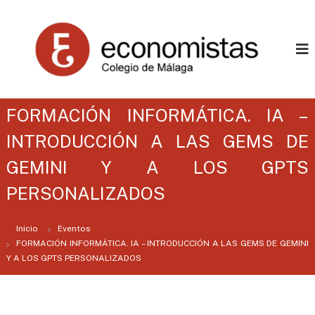
C
C
o
o
l
l
e
e
g
i
g
o
i
P
FORMACIÓN INFORMÁTICA. IA –
o
r
o
INTRODUCCIÓN A LAS GEMS DE
P
f
r
e
GEMINI Y A LOS GPTS
o
s
i
PERSONALIZADOS
f
o
e
n
s
a
Inicio
Eventos
l
i
FORMACIÓN INFORMÁTICA. IA – INTRODUCCIÓN A LAS GEMS DE GEMINI
d
o
Y A LOS GPTS PERSONALIZADOS
e
n
E
c
a
o
l
n