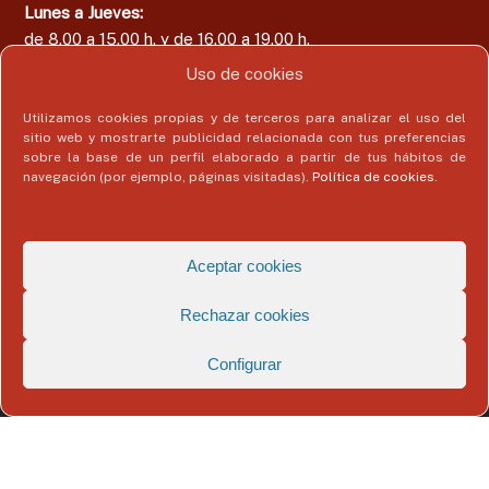
Lunes a Jueves:
de 8.00 a 15.00 h. y de 16.00 a 19.00 h.
Viernes:
Uso de cookies
de 8.00 a 15.00 h.
Utilizamos cookies propias y de terceros para analizar el uso del
sitio web y mostrarte publicidad relacionada con tus preferencias
sobre la base de un perfil elaborado a partir de tus hábitos de
navegación (por ejemplo, páginas visitadas).
Política de cookies
.
Área del Colegiado
Acceder
Aceptar cookies
Rechazar cookies
Configurar
Copyright © 2026
Colegio Profesional de Economistas de Málaga
Todos
los derechos reservados. Tema:
Flash
de ThemeGrill. Funciona con
WordPress
Aviso Legal
Politica de Privacidad
Política de Cookies
Datos de contacto del delegado de protección de datos
Registro de Actividades de Tratamiento