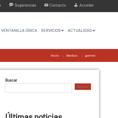
e
Sugerencias
Contacto
Acceder
VENTANILLA ÚNICA
SERVICIOS
ACTUALIDAD
Inicio
Medios
gemini
Buscar
Buscar
Últimas noticias