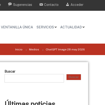
e
Sugerencias
Contacto
Acceder
VENTANILLA ÚNICA
SERVICIOS
ACTUALIDAD
Inicio
Medios
ChatGPT Image 28 may 2026
Buscar
Buscar
Últimas noticias