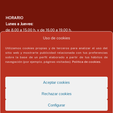
HORARIO
Lunes a Jueves:
de 8.00 a 15.00 h. y de 16.00 a 19.00 h.
Viernes:
Uso de cookies
de 8.00 a 15.00 h.
Utilizamos cookies propias y de terceros para analizar el uso del
sitio web y mostrarte publicidad relacionada con tus preferencias
sobre la base de un perfil elaborado a partir de tus hábitos de
navegación (por ejemplo, páginas visitadas).
Política de cookies
.
Área del Colegiado
Acceder
Aceptar cookies
Rechazar cookies
Configurar
Copyright © 2026
Colegio Profesional de Economistas de Málaga
Todos
los derechos reservados. Tema:
Flash
de ThemeGrill. Funciona con