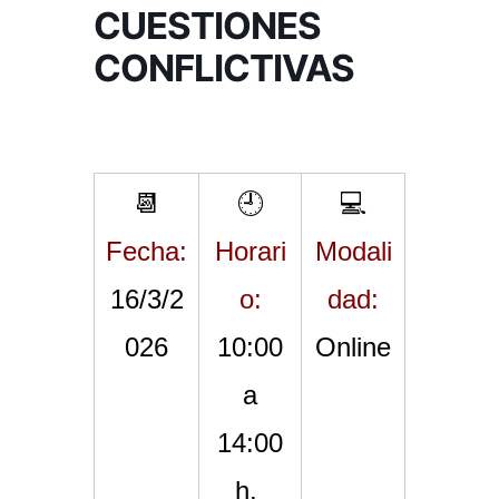
CUESTIONES
d
o
m
e
CONFLICTIVAS
i
E
s
c
t
a
o
s
n
d
o
e
M
📆
🕘
💻
m
á
i
l
Fecha:
Horari
Modali
s
a
g
t
16/3/2
o:
dad:
a
a
s
026
10:00
Online
d
a
e
M
14:00
á
l
h.
a