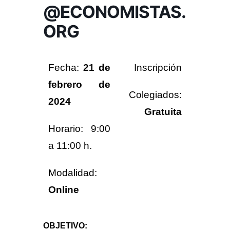
@ECONOMISTAS.
d
o
m
e
ORG
i
E
s
c
t
a
o
s
Fecha:
21 de
Inscripción
n
d
o
e
febrero de
M
m
Colegiados:
á
2024
i
l
Gratuita
s
a
Horario: 9:00
g
t
a
a
a 11:00 h.
s
d
Modalidad:
e
Online
M
á
l
OBJETIVO:
a