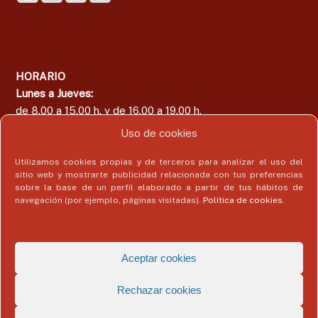
HORARIO
Lunes a Jueves:
de 8.00 a 15.00 h. y de 16.00 a 19.00 h.
Viernes:
Uso de cookies
de 8.00 a 15.00 h.
Utilizamos cookies propias y de terceros para analizar el uso del
sitio web y mostrarte publicidad relacionada con tus preferencias
sobre la base de un perfil elaborado a partir de tus hábitos de
navegación (por ejemplo, páginas visitadas).
Política de cookies
.
Área del Colegiado
Acceder
Aceptar cookies
Rechazar cookies