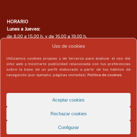
HORARIO
Lunes a Jueves:
de 8.00 a 15.00 h. y de 16.00 a 19.00 h.
Viernes:
Uso de cookies
de 8.00 a 15.00 h.
Utilizamos cookies propias y de terceros para analizar el uso del
sitio web y mostrarte publicidad relacionada con tus preferencias
sobre la base de un perfil elaborado a partir de tus hábitos de
navegación (por ejemplo, páginas visitadas).
Política de cookies
.
Área del Colegiado
Acceder
Aceptar cookies
Rechazar cookies
Configurar
Copyright © 2026
Colegio Profesional de Economistas de Málaga
Todos
los derechos reservados. Tema:
Flash
de ThemeGrill. Funciona con