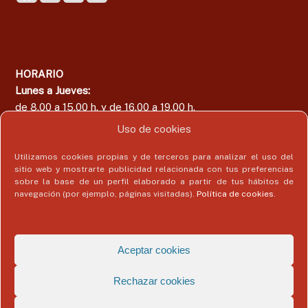
HORARIO
Lunes a Jueves:
de 8.00 a 15.00 h. y de 16.00 a 19.00 h.
Viernes:
Uso de cookies
de 8.00 a 15.00 h.
Utilizamos cookies propias y de terceros para analizar el uso del
sitio web y mostrarte publicidad relacionada con tus preferencias
sobre la base de un perfil elaborado a partir de tus hábitos de
navegación (por ejemplo, páginas visitadas).
Política de cookies
.
Área del Colegiado
Acceder
Aceptar cookies
Rechazar cookies