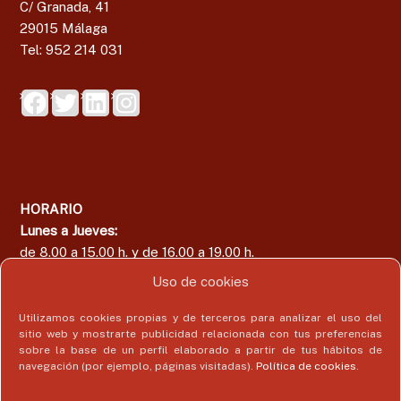
C/ Granada, 41
29015 Málaga
Tel: 952 214 031
HORARIO
Lunes a Jueves:
de 8.00 a 15.00 h. y de 16.00 a 19.00 h.
Viernes:
Uso de cookies
de 8.00 a 15.00 h.
Utilizamos cookies propias y de terceros para analizar el uso del
sitio web y mostrarte publicidad relacionada con tus preferencias
sobre la base de un perfil elaborado a partir de tus hábitos de
navegación (por ejemplo, páginas visitadas).
Política de cookies
.
Área del Colegiado