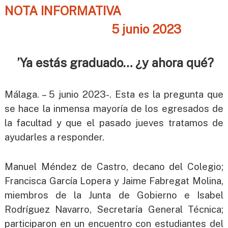
d
o
NOTA
INFORMATIVA
m
e
i
5 junio 2023
E
s
c
t
a
o
’Ya estás graduado… ¿y ahora qué?
s
n
d
o
e
M
m
Málaga. – 5 junio 2023-.
Esta es la pregunta que
á
i
se hace la inmensa mayoría de los egresados de
l
s
a
la facultad y que el pasado jueves tratamos de
g
t
ayudarles a responder.
a
a
s
Manuel Méndez de Castro, decano del Colegio;
d
e
Francisca García Lopera y Jaime Fabregat Molina,
M
miembros de la Junta de Gobierno e Isabel
á
Rodríguez Navarro, Secretaría General Técnica;
l
participaron en un encuentro con estudiantes del
a