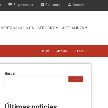
e
Sugerencias
Contacto
Acceder
VENTANILLA ÚNICA
SERVICIOS
ACTUALIDAD
Inicio
Medios
SPIR6562
Buscar
Buscar
Últimas noticias