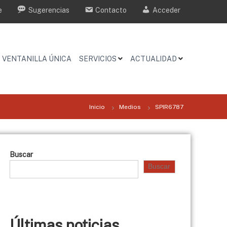
e
Sugerencias
Contacto
Acceder
VENTANILLA ÚNICA
SERVICIOS
ACTUALIDAD
Inicio
Medios
SPIR6787
Buscar
Buscar
Últimas noticias