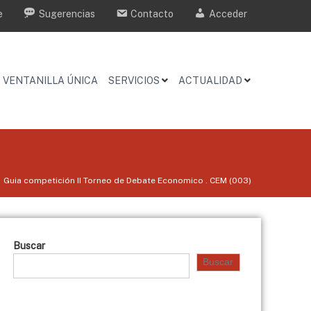
e
Sugerencias
Contacto
Acceder
VENTANILLA ÚNICA
SERVICIOS
ACTUALIDAD
Guia competición II Torneo de Debate Economico . CEM (003)
Buscar
Buscar