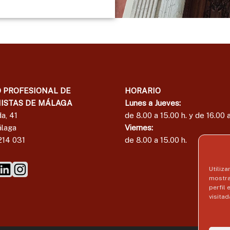
l
a
g
a
 PROFESIONAL DE
HORARIO
ISTAS DE MÁLAGA
Lunes a Jueves:
a, 41
de 8.00 a 15.00 h. y de 16.00 a
laga
Viernes:
214 031
de 8.00 a 15.00 h.
Utiliza
mostra
perfil
visitad