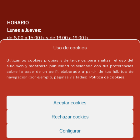
HORARIO
Lunes a Jueves:
de 8.00 a 15.00 h. y de 16.00 a 19.00 h.
Viernes:
Uso de cookies
de 8.00 a 15.00 h.
Utilizamos cookies propias y de terceros para analizar el uso del
sitio web y mostrarte publicidad relacionada con tus preferencias
sobre la base de un perfil elaborado a partir de tus hábitos de
navegación (por ejemplo, páginas visitadas).
Política de cookies
.
Área del Colegiado
Acceder
Aceptar cookies
Rechazar cookies
Configurar
Copyright © 2026
Colegio Profesional de Economistas de Málaga
Todos
los derechos reservados. Tema:
Flash
de ThemeGrill. Funciona con