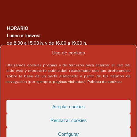
HORARIO
Lunes a Jueves:
de 8.00 a 15.00 h. y de 16.00 a 19.00 h.
Viernes:
Uso de cookies
de 8.00 a 15.00 h.
Utilizamos cookies propias y de terceros para analizar el uso del
sitio web y mostrarte publicidad relacionada con tus preferencias
sobre la base de un perfil elaborado a partir de tus hábitos de
navegación (por ejemplo, páginas visitadas).
Política de cookies
.
Área del Colegiado
Acceder
Aceptar cookies
Rechazar cookies
Configurar
Copyright © 2026
Colegio Profesional de Economistas de Málaga
Todos