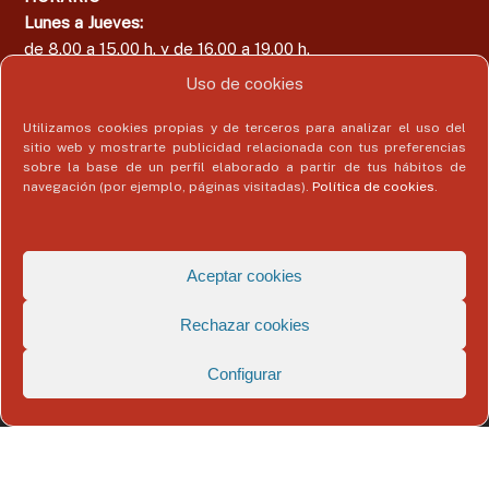
Lunes a Jueves:
de 8.00 a 15.00 h. y de 16.00 a 19.00 h.
Viernes:
Uso de cookies
de 8.00 a 15.00 h.
Utilizamos cookies propias y de terceros para analizar el uso del
sitio web y mostrarte publicidad relacionada con tus preferencias
sobre la base de un perfil elaborado a partir de tus hábitos de
navegación (por ejemplo, páginas visitadas).
Política de cookies
.
Área del Colegiado
Acceder
Aceptar cookies
Rechazar cookies
Configurar
Copyright © 2026
Colegio Profesional de Economistas de Málaga
Todos
los derechos reservados. Tema:
Flash
de ThemeGrill. Funciona con
WordPress
Aviso Legal
Politica de Privacidad
Política de Cookies
Datos de contacto del delegado de protección de datos
Registro de Actividades de Tratamiento