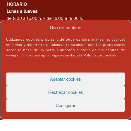
HORARIO
Lunes a Jueves:
de 8.00 a 15.00 h. y de 16.00 a 19.00 h.
Viernes:
Uso de cookies
de 8.00 a 15.00 h.
Utilizamos cookies propias y de terceros para analizar el uso del
sitio web y mostrarte publicidad relacionada con tus preferencias
sobre la base de un perfil elaborado a partir de tus hábitos de
navegación (por ejemplo, páginas visitadas).
Política de cookies
.
Área del Colegiado
Acceder
Aceptar cookies
Rechazar cookies
Configurar
Copyright © 2026
Colegio Profesional de Economistas de Málaga
Todos
los derechos reservados. Tema:
Flash
de ThemeGrill. Funciona con
WordPress
Aviso Legal
Politica de Privacidad
Política de Cookies
Datos de contacto del delegado de protección de datos