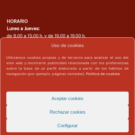
HORARIO
Lunes a Jueves:
de 8.00 a 15.00 h. y de 16.00 a 19.00 h.
Viernes:
Uso de cookies
de 8.00 a 15.00 h.
Utilizamos cookies propias y de terceros para analizar el uso del
sitio web y mostrarte publicidad relacionada con tus preferencias
sobre la base de un perfil elaborado a partir de tus hábitos de
navegación (por ejemplo, páginas visitadas).
Política de cookies
.
Área del Colegiado
Acceder
Aceptar cookies
Rechazar cookies
Configurar
Copyright © 2026
Colegio Profesional de Economistas de Málaga
Todos
los derechos reservados. Tema:
Flash
de ThemeGrill. Funciona con