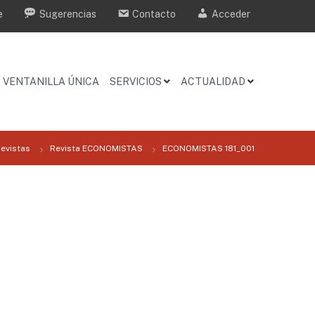
e
Sugerencias
Contacto
Acceder
VENTANILLA ÚNICA
SERVICIOS
ACTUALIDAD
evistas
Revista ECONOMISTAS
ECONOMISTAS 181_001