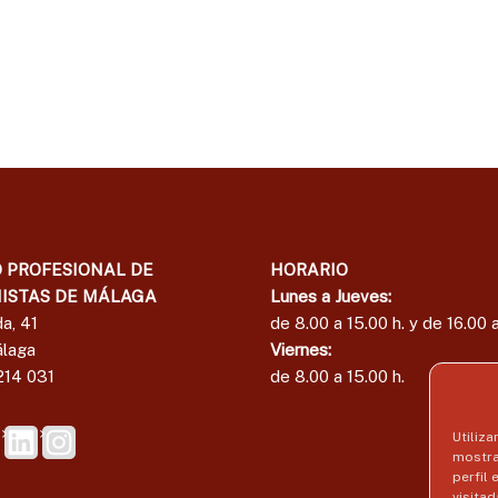
e
l
E
d
c
e
o
E
n
c
o
o
m
i
n
s
o
t
m
a
i
s
 PROFESIONAL DE
HORARIO
s
d
ISTAS DE MÁLAGA
Lunes a Jueves:
t
e
a, 41
de 8.00 a 15.00 h. y de 16.00 a
a
M
laga
Viernes:
á
s
214 031
de 8.00 a 15.00 h.
l
d
a
e
g
Utiliza
M
a
mostra
á
perfil
visitad