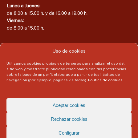
Lunes a Jueves:
de 8.00 a 15.00 h. y de 16.00 a 19.00 h.
Viernes:
de 8.00 a 15.00 h.
Uso de cookies
Área del Colegiado
Utilizamos cookies propias y de terceros para analizar el uso del
sitio web y mostrarte publicidad relacionada con tus preferencias
Acceder
sobre la base de un perfil elaborado a partir de tus hábitos de
navegación (por ejemplo, páginas visitadas).
Política de cookies
.
Copyright © 2026
Colegio Profesional de Economistas de Málaga
Todos
Aceptar cookies
los derechos reservados. Tema:
Flash
de ThemeGrill. Funciona con
WordPress
Rechazar cookies
Aviso Legal
Politica de Privacidad
Política de Cookies
Datos de contacto del delegado de protección de datos
Configurar
Registro de Actividades de Tratamiento