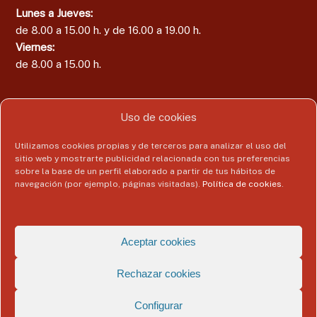
Lunes a Jueves:
de 8.00 a 15.00 h. y de 16.00 a 19.00 h.
Viernes:
de 8.00 a 15.00 h.
Uso de cookies
Área del Colegiado
Utilizamos cookies propias y de terceros para analizar el uso del
sitio web y mostrarte publicidad relacionada con tus preferencias
Acceder
sobre la base de un perfil elaborado a partir de tus hábitos de
navegación (por ejemplo, páginas visitadas).
Política de cookies
.
Copyright © 2026
Colegio Profesional de Economistas de Málaga
Todos
Aceptar cookies
los derechos reservados. Tema:
Flash
de ThemeGrill. Funciona con
WordPress
Rechazar cookies
Aviso Legal
Politica de Privacidad
Política de Cookies
Datos de contacto del delegado de protección de datos
Configurar
Registro de Actividades de Tratamiento