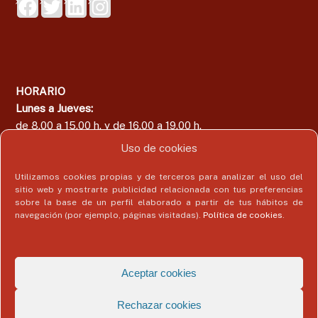
HORARIO
Lunes a Jueves:
de 8.00 a 15.00 h. y de 16.00 a 19.00 h.
Viernes:
Uso de cookies
de 8.00 a 15.00 h.
Utilizamos cookies propias y de terceros para analizar el uso del
sitio web y mostrarte publicidad relacionada con tus preferencias
sobre la base de un perfil elaborado a partir de tus hábitos de
navegación (por ejemplo, páginas visitadas).
Política de cookies
.
Área del Colegiado
Acceder
Aceptar cookies
Rechazar cookies