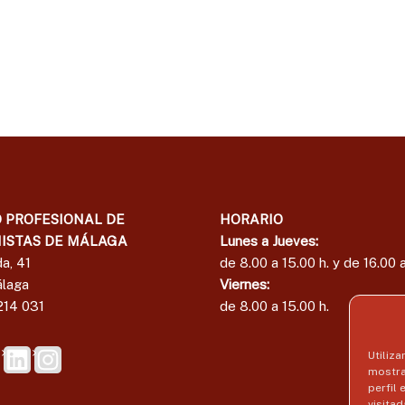
e
l
E
d
c
e
o
E
n
c
o
o
m
i
n
s
o
t
m
a
i
s
 PROFESIONAL DE
HORARIO
s
d
ISTAS DE MÁLAGA
Lunes a Jueves:
t
e
a, 41
de 8.00 a 15.00 h. y de 16.00 a
a
M
laga
Viernes:
á
s
214 031
de 8.00 a 15.00 h.
l
d
a
e
g
Utiliza
M
a
mostra
á
perfil
visitad