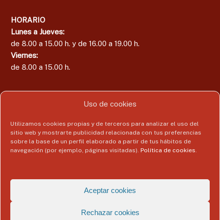
HORARIO
Lunes a Jueves:
de 8.00 a 15.00 h. y de 16.00 a 19.00 h.
Viernes:
de 8.00 a 15.00 h.
Uso de cookies
Área del Colegiado
Utilizamos cookies propias y de terceros para analizar el uso del
sitio web y mostrarte publicidad relacionada con tus preferencias
Acceder
sobre la base de un perfil elaborado a partir de tus hábitos de
navegación (por ejemplo, páginas visitadas).
Política de cookies
.
Copyright © 2026
Colegio Profesional de Economistas de Málaga
Todos
Aceptar cookies
los derechos reservados. Tema:
Flash
de ThemeGrill. Funciona con
WordPress
Rechazar cookies
Aviso Legal
Politica de Privacidad
Política de Cookies