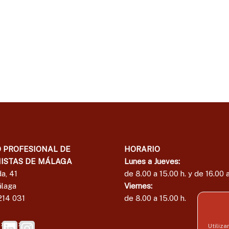
e
l
E
d
c
e
o
E
n
c
o
o
m
i
n
s
o
t
m
a
i
s
s
d
t
e
 PROFESIONAL DE
HORARIO
a
M
ISTAS DE MÁLAGA
Lunes a Jueves:
á
s
a, 41
de 8.00 a 15.00 h. y de 16.00 a
l
d
laga
Viernes:
a
e
g
214 031
de 8.00 a 15.00 h.
M
a
á
Utiliza