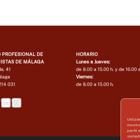
e
l
E
d
c
e
o
E
n
c
o
o
m
i
n
 PROFESIONAL DE
HORARIO
s
o
t
ISTAS DE MÁLAGA
Lunes a Jueves:
m
a
a, 41
de 8.00 a 15.00 h. y de 16.00 a
i
s
laga
Viernes:
s
d
214 031
de 8.00 a 15.00 h.
t
e
a
M
á
s
l
d
a
e
Utiliza
g
M
mostra
a
perfil
á
visitad