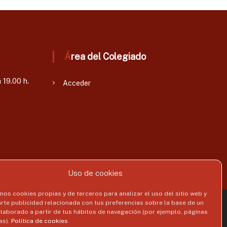
Área del Colegiado
 19.00 h.
Acceder
Uso de cookies
mos cookies propias y de terceros para analizar el uso del sitio web y
rte publicidad relacionada con tus preferencias sobre la base de un
WordPress
 elaborado a partir de tus hábitos de navegación (por ejemplo, páginas
 protección de datos
Registro de Actividades de Tratamiento
as).
Política de cookies
.