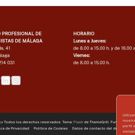
e
l
E
d
c
e
o
E
n
c
 PROFESIONAL DE
HORARIO
o
o
m
ISTAS DE MÁLAGA
Lunes a Jueves:
i
n
a, 41
de 8.00 a 15.00 h. y de 16.00 a
s
o
laga
Viernes:
t
m
214 031
de 8.00 a 15.00 h.
a
i
s
s
d
t
e
a
M
á
s
l
d
a
e
Utiliza
g
M
mostra
ga
Todos los derechos reservados. Tema:
Flash
de ThemeGrill. Funciona con
a
perfil
á
ica de Privacidad
Política de Cookies
Datos de contacto del delegado de
visitad