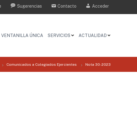
e
Sugerencias
Contacto
Acceder
VENTANILLA ÚNICA
SERVICIOS
ACTUALIDAD
Comunicados a Colegiados Ejercientes
Nota 30-2023