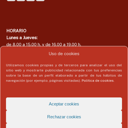
HORARIO
Lunes a Jueves:
de 8.00 a 15.00 h. y de 16.00 a 19.00 h.
Viernes:
Uso de cookies
de 8.00 a 15.00 h.
Utilizamos cookies propias y de terceros para analizar el uso del
sitio web y mostrarte publicidad relacionada con tus preferencias
sobre la base de un perfil elaborado a partir de tus hábitos de
navegación (por ejemplo, páginas visitadas).
Política de cookies
.
Área del Colegiado
Acceder
Aceptar cookies
Rechazar cookies