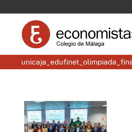
unicaja_edufinet_olimpiada_fi