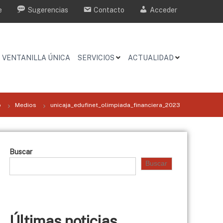
e
Sugerencias
Contacto
Acceder
VENTANILLA ÚNICA
SERVICIOS
ACTUALIDAD
o
Medios
unicaja_edufinet_olimpiada_financiera_2023
Buscar
Buscar
Últimas noticias