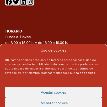
HORARIO
Lunes a Jueves:
de 8.00 a 15.00 h. y de 16.00 a 19.00 h.
Viernes:
Uso de cookies
de 8.00 a 15.00 h.
Utilizamos cookies propias y de terceros para analizar el uso del
sitio web y mostrarte publicidad relacionada con tus preferencias
sobre la base de un perfil elaborado a partir de tus hábitos de
navegación (por ejemplo, páginas visitadas).
Política de cookies
.
Área del Colegiado
Acceder
Aceptar cookies
Rechazar cookies